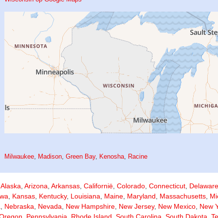
Milwaukee
,
Madison
,
Green Bay
,
Kenosha
,
Racine
,
Alaska
,
Arizona
,
Arkansas
,
Californië
,
Colorado
,
Connecticut
,
Delawar
owa
,
Kansas
,
Kentucky
,
Louisiana
,
Maine
,
Maryland
,
Massachusetts
,
Mi
a
,
Nebraska
,
Nevada
,
New Hampshire
,
New Jersey
,
New Mexico
,
New Y
Oregon
,
Pennsylvania
,
Rhode Island
,
South Carolina
,
South Dakota
,
T