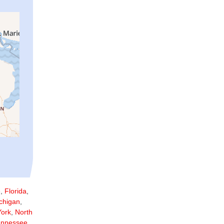
e
,
Florida
,
chigan
,
ork
,
North
ennessee
,