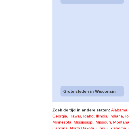
Grote steden in Wisconsin
Zoek de tijd in andere staten:
Alabama
Georgia
,
Hawaï
,
Idaho
,
Illinois
,
Indiana
,
I
Minnesota
,
Mississippi
,
Missouri
,
Montan
Carolina
,
North Dakota
,
Ohio
,
Oklahoma
,