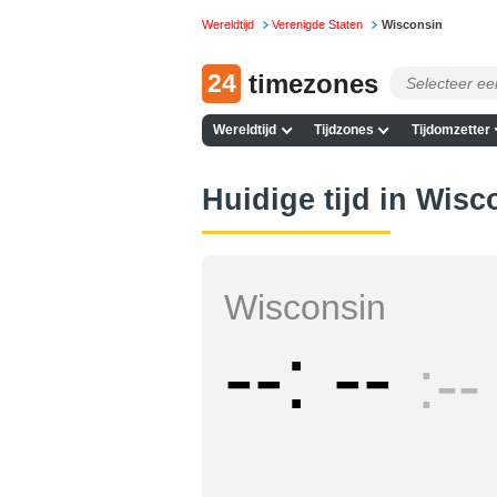
Wereldtijd
Verenigde Staten
Wisconsin
24
timezones
Wereldtijd
Tijdzones
Tijdomzetter
Huidige tijd in Wisc
Wisconsin
--
--
--