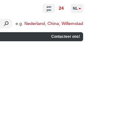
am
24
NL
pm
e.g.
Nederland
,
China
,
Willemstad
Contacteer ons!