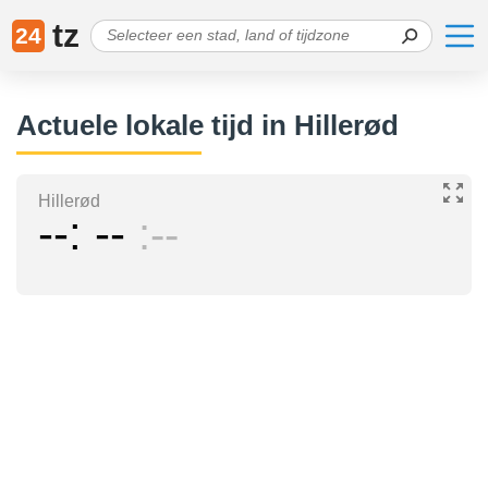
tz
24
Actuele lokale tijd in Hillerød
Hillerød
--
--
--