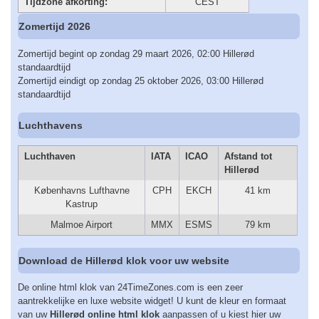
Tijdzone afkorting:
CEST
Zomertijd 2026
Zomertijd begint op zondag 29 maart 2026, 02:00 Hillerød
standaardtijd
Zomertijd eindigt op zondag 25 oktober 2026, 03:00 Hillerød
standaardtijd
Luchthavens
Luchthaven
IATA
ICAO
Afstand tot
Hillerød
Københavns Lufthavne
CPH
EKCH
41 km
Kastrup
Malmoe Airport
MMX
ESMS
79 km
Download de Hillerød klok voor uw website
De online html klok van 24TimeZones.com is een zeer
aantrekkelijke en luxe website widget! U kunt de kleur en formaat
van uw
Hillerød online html klok
aanpassen of u kiest hier uw