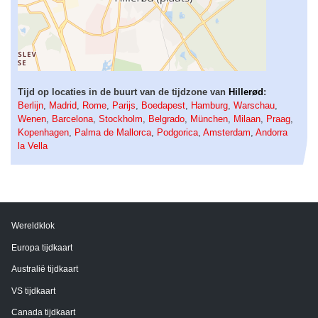
Tijd op locaties in de buurt van de tijdzone van
Hillerød
:
Berlijn
,
Madrid
,
Rome
,
Parijs
,
Boedapest
,
Hamburg
,
Warschau
,
Wenen
,
Barcelona
,
Stockholm
,
Belgrado
,
München
,
Milaan
,
Praag
,
Kopenhagen
,
Palma de Mallorca
,
Podgorica
,
Amsterdam
,
Andorra
la Vella
Wereldklok
Europa tijdkaart
Australië tijdkaart
VS tijdkaart
Canada tijdkaart