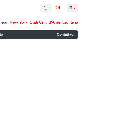
am
24
IT
pm
e.g.
New York
,
Stati Uniti d'America
,
Italia
to
Contattaci!