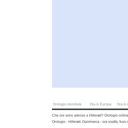
Orologio mondiale
Ora in Europa
Ora in 
Che ore sono adesso a Hillerød? Orologio online, 
Orologio - Hillerød, Danimarca - ora esatta, fuso o