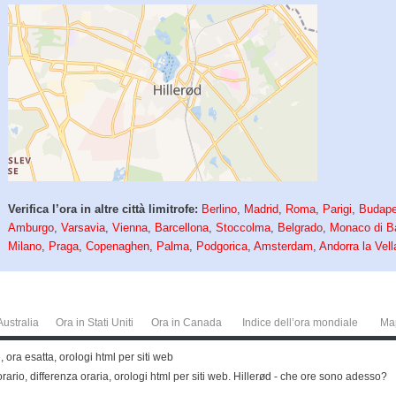
Verifica l’ora in altre città limitrofe:
Berlino
,
Madrid
,
Roma
,
Parigi
,
Budape
Amburgo
,
Varsavia
,
Vienna
,
Barcellona
,
Stoccolma
,
Belgrado
,
Monaco di B
Milano
,
Praga
,
Copenaghen
,
Palma
,
Podgorica
,
Amsterdam
,
Andorra la Vell
Australia
Ora in Stati Uniti
Ora in Canada
Indice dell’ora mondiale
Ma
ora esatta, orologi html per siti web
rario, differenza oraria, orologi html per siti web. Hillerød - che ore sono adesso?