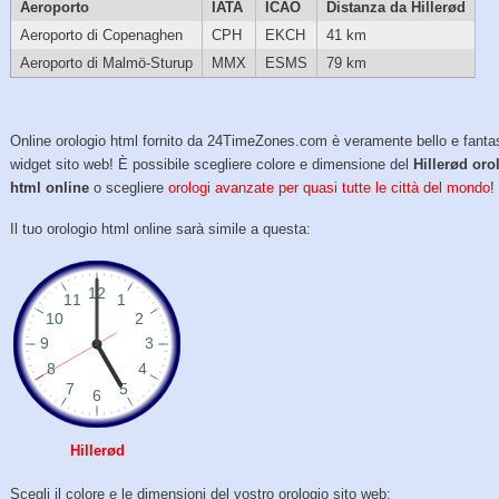
Aeroporto
IATA
ICAO
Distanza da Hillerød
Aeroporto di Copenaghen
CPH
EKCH
41 km
Aeroporto di Malmö-Sturup
MMX
ESMS
79 km
Online orologio html fornito da 24TimeZones.com è veramente bello e fanta
widget sito web! È possibile scegliere colore e dimensione del
Hillerød oro
html online
o scegliere
orologi avanzate per quasi tutte le città del mondo
!
Il tuo orologio html online sarà simile a questa:
Hillerød
Scegli il colore e le dimensioni del vostro orologio sito web: