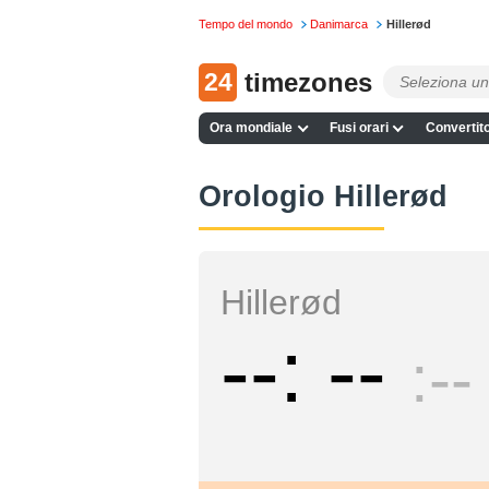
Tempo del mondo
Danimarca
Hillerød
24
timezones
Ora mondiale
Fusi orari
Convertito
Orologio Hillerød
Hillerød
--
--
--