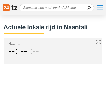
tz
24
Actuele lokale tijd in Naantali
Naantali
--
--
--