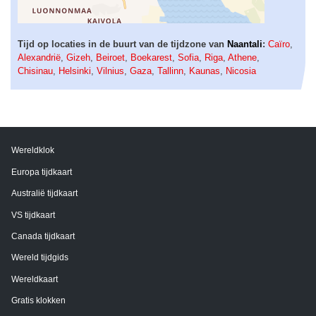
Tijd op locaties in de buurt van de tijdzone van
Naantali
:
Caïro
,
Alexandrië
,
Gizeh
,
Beiroet
,
Boekarest
,
Sofia
,
Riga
,
Athene
,
Chisinau
,
Helsinki
,
Vilnius
,
Gaza
,
Tallinn
,
Kaunas
,
Nicosia
Wereldklok
Europa tijdkaart
Australië tijdkaart
VS tijdkaart
Canada tijdkaart
Wereld tijdgids
Wereldkaart
Gratis klokken