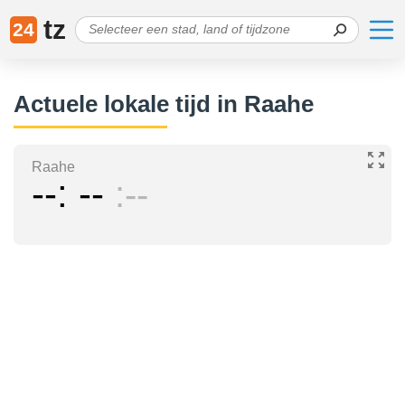
tz
24
Actuele lokale tijd in Raahe
Raahe
--
--
--