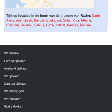
Tijd op locaties in de buurt van de tijdzone van
Raahe
:
Caïro
,
Alexandrië
,
Gizeh
,
Beiroet
,
Boekarest
,
Sofia
,
Riga
,
Athene
,
Chisinau
,
Helsinki
,
Vilnius
,
Gaza
,
Tallinn
,
Kaunas
,
Nicosia
Wereldklok
Europa tijdkaart
Australië tijdkaart
VS tijdkaart
Canada tijdkaart
Wereld tijdgids
Wereldkaart
Gratis klokken