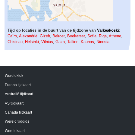
Tijd op locaties in de buurt van de tijdzone van
Valkeakoski
:
Caïro
,
Alexandrië
,
Gizeh
,
Beiroet
,
Boekarest
,
Sofia
,
Riga
,
Athene
,
Chisinau
,
Helsinki
,
Vilnius
,
Gaza
,
Tallinn
,
Kaunas
,
Nicosia
Wereldklok
Europa tijdkaart
Australië tijdkaart
VS tijdkaart
Canada tijdkaart
Wereld tijdgids
Wereldkaart