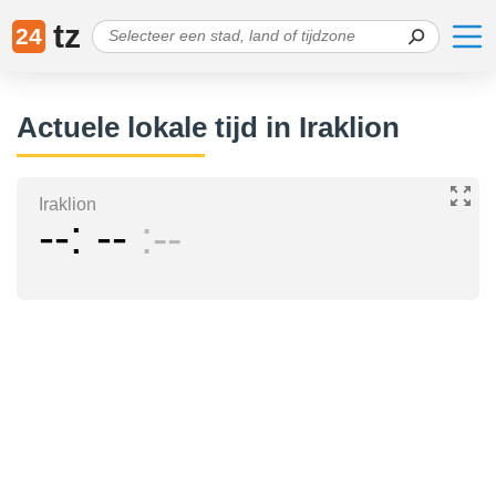
tz
24
Actuele lokale tijd in Iraklion
Iraklion
--
--
--