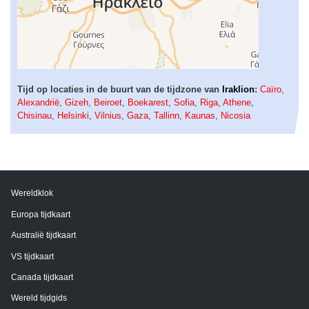
Tijd op locaties in de buurt van de tijdzone van
Iraklion
:
Caïro
,
Alexandrië
,
Gizeh
,
Beiroet
,
Boekarest
,
Sofia
,
Riga
,
Athene
,
Chisinau
,
Helsinki
,
Vilnius
,
Gaza
,
Tallinn
,
Kaunas
,
Nicosia
Wereldklok
Europa tijdkaart
Australië tijdkaart
VS tijdkaart
Canada tijdkaart
Wereld tijdgids