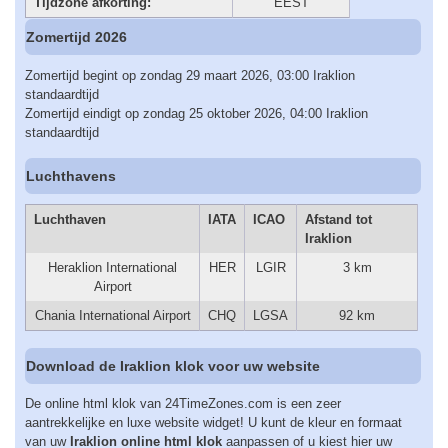
Tijdzone afkorting:
EEST
Zomertijd 2026
Zomertijd begint op zondag 29 maart 2026, 03:00 Iraklion
standaardtijd
Zomertijd eindigt op zondag 25 oktober 2026, 04:00 Iraklion
standaardtijd
Luchthavens
Luchthaven
IATA
ICAO
Afstand tot
Iraklion
Heraklion International
HER
LGIR
3 km
Airport
Chania International Airport
CHQ
LGSA
92 km
Download de Iraklion klok voor uw website
De online html klok van 24TimeZones.com is een zeer
aantrekkelijke en luxe website widget! U kunt de kleur en formaat
van uw
Iraklion online html klok
aanpassen of u kiest hier uw