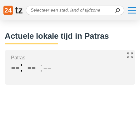
tz
24
Actuele lokale tijd in Patras
Patras
--
--
--