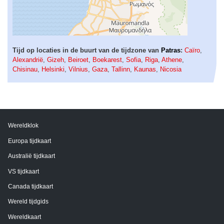
Tijd op locaties in de buurt van de tijdzone van
Patras
:
Caïro
,
Alexandrië
,
Gizeh
,
Beiroet
,
Boekarest
,
Sofia
,
Riga
,
Athene
,
Chisinau
,
Helsinki
,
Vilnius
,
Gaza
,
Tallinn
,
Kaunas
,
Nicosia
Wereldklok
Europa tijdkaart
Australië tijdkaart
VS tijdkaart
Canada tijdkaart
Wereld tijdgids
Wereldkaart