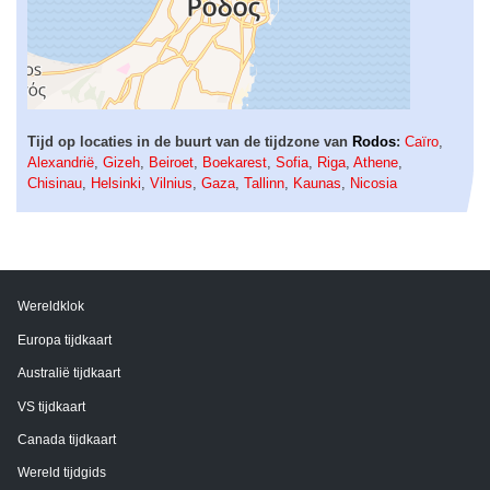
Tijd op locaties in de buurt van de tijdzone van
Rodos
:
Caïro
,
Alexandrië
,
Gizeh
,
Beiroet
,
Boekarest
,
Sofia
,
Riga
,
Athene
,
Chisinau
,
Helsinki
,
Vilnius
,
Gaza
,
Tallinn
,
Kaunas
,
Nicosia
Wereldklok
Europa tijdkaart
Australië tijdkaart
VS tijdkaart
Canada tijdkaart
Wereld tijdgids