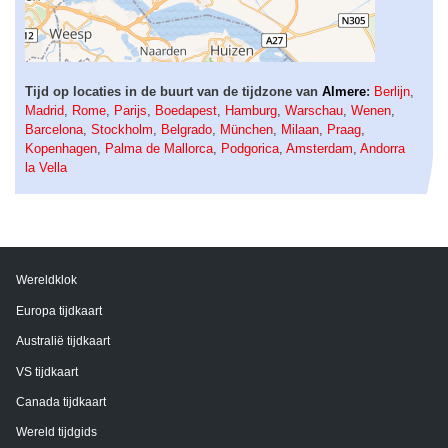
Tijd op locaties in de buurt van de tijdzone van
Almere
:
Berlijn
,
Madrid
,
Rome
,
Parijs
,
Boedapest
,
Hamburg
,
Warschau
,
Wenen
,
Barcelona
,
Stockholm
,
Belgrado
,
München
,
Milaan
,
Praag
,
Kopenhagen
,
Palma de Mallorca
,
Podgorica
,
Amsterdam
,
Andorra
la Vella
Wereldklok
Europa tijdkaart
Australië tijdkaart
VS tijdkaart
Canada tijdkaart
Wereld tijdgids