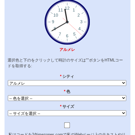
アルメレ
選択色と下のをクリックして時計のサイズは""ボタンをHTMLコー
ドを取得する:
*
シティ
*
色
*
サイズ
私はコードを24timezones.comで私のWebページ上のテキストやリ