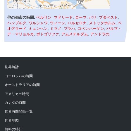
他の都市の時間:
ベルリン
,
マドリード
,
ローマ
,
パリ
,
ブダペスト
,
ハンブルク
,
ワルシャワ
,
ウィーン
,
バルセロナ
,
ストックホルム
,
ベ
オグラード
,
ミュンヘン
,
ミラノ
,
プラハ
,
コペンハーゲン
,
パルマ・
デ・マリョルカ
,
ポドゴリツァ
,
アムステルダム
,
アンドラの
世界時計
ヨーロッパの時間
オーストラリアの時間
アメリカの時間
カナダの時間
世界時間登録一覧
世界地図
無料の時計