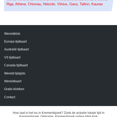
Riga
,
Athene
,
Chisinau
,
Helsinki
,
Vilnius
,
Gaza
,
Tallinn
,
Kaunas
Wereldklok
Europa tijdkaart
Australië tijdkaart
VS tijdkaart
Canada tijdkaart
Wereld tijdgids
Wereldkaart
Gratis klokken
Contact
Hoe laat is het nu in Krementsjoek? Zoek de actuele lokale tijd in
Krementsjoek, Oekraïne. Krementsjoek online html klok