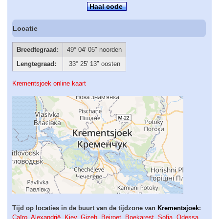
Haal code
Locatie
Breedtegraad:
49° 04′ 05″ noorden
Lengtegraad:
33° 25′ 13″ oosten
Krementsjoek online kaart
Tijd op locaties in de buurt van de tijdzone van
Krementsjoek
:
Caïro
,
Alexandrië
,
Kiev
,
Gizeh
,
Beiroet
,
Boekarest
,
Sofia
,
Odessa
,