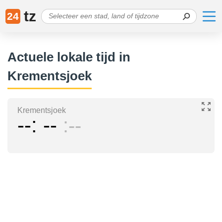
tz
24
Actuele lokale tijd in
Krementsjoek
Krementsjoek
--
--
--