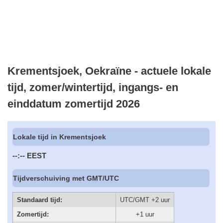
Krementsjoek, Oekraïne - actuele lokale
tijd, zomer/wintertijd, ingangs- en
einddatum zomertijd 2026
Lokale tijd in Krementsjoek
--:--
EEST
Tijdverschuiving met GMT/UTC
Standaard tijd:
UTC/GMT +2 uur
Zomertijd:
+1 uur