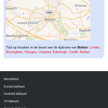
Tijd op locaties in de buurt van de tijdzone van
Bolton
:
Londen
,
Birmingham
,
Glasgow
,
Liverpool
,
Edinburgh
,
Cardiff
,
Belfast
Wereldklok
Europa tijdkaart
Australië tijdkaart
VS tijdkaart