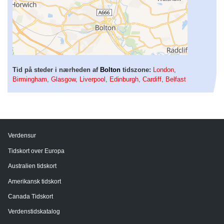
Tid på steder i nærheden af
Bolton
tidszone:
London
,
Birmingham
,
Glasgow
,
Liverpool
,
Edinburgh
,
Cardiff
,
Belfast
Verdensur
Tidskort over Europa
Australien tidskort
Amerikansk tidskort
Canada Tidskort
Verdenstidskatalog