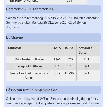
Tidszone forkortelse:
BST
Sommertid 2026 (sommertid)
Sommertid starter Mandag 29 Marts 2026, 01:00 Bolton standardtid
Sommertid slutter Mandag 25 Oktober 2026, 02:00 Bolton
dagslystid
Lufthavne
Lufthavn
IATA
ICAO
Afstand til
Bolton
Manchester Lufthavn
MAN
EGCC
27 km
Liverpool Lufthavn
LPL
EGGP
39 km
Leeds Bradford International
LBA
EGNM
59 km
Airport
Få Bolton ur til din hjemmeside
Online html ur leveret af 24TimeZones.com er virkelig flot og fancy
hjemmeside widget! Du kan justere farve og størrelse på dit
Bolton