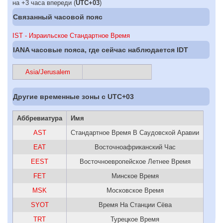
на +3 часа впереди (
UTC+03
)
Связанный часовой пояс
IST - Израильское Стандартное Время
IANA часовые пояса, где сейчас наблюдается IDT
Asia/Jerusalem
Другие временные зоны c UTC+03
Аббревиатура
Имя
AST
Стандартное Время В Саудовской Аравии
EAT
Восточноафриканский Час
EEST
Восточноевропейское Летнее Время
FET
Минское Время
MSK
Московское Время
SYOT
Время На Станции Сёва
TRT
Турецкое Время