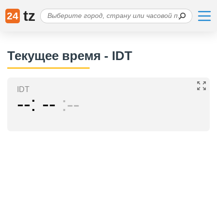
tz
24
Текущее время - IDT
IDT
--
--
--