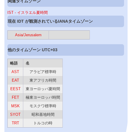
関連タイムゾーン
IST - イスラエル夏時間
現在 IDT が観測されているIANAタイムゾーン
Asia/Jerusalem
他のタイムゾーン UTC+03
略語
名
AST
アラビア標準時
EAT
東アフリカ時間
EEST
東ヨーロッパ夏時間
FET
極東ヨーロッパ時間
MSK
モスクワ標準時
SYOT
昭和基地時間
TRT
トルコの時