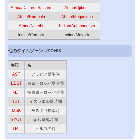
Africa/Dar_es_Salaam
Africa/Djibouti
Africa/Kampala
Africa/Mogadishu
Africa/Nairobi
Indian/Antananarivo
Indian/Comoro
Indian/Mayotte
他のタイムゾーン UTC+03
略語
名
AST
アラビア標準時
EEST
東ヨーロッパ夏時間
FET
極東ヨーロッパ時間
IDT
イスラエル夏時間
MSK
モスクワ標準時
SYOT
昭和基地時間
TRT
トルコの時