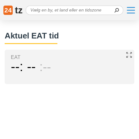
tz
24
Aktuel EAT tid
EAT
--
--
--