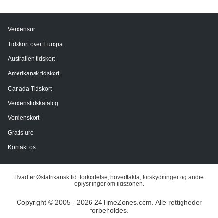
Verdensur
Tidskort over Europa
Australien tidskort
Amerikansk tidskort
Canada Tidskort
Verdenstidskatalog
Verdenskort
Gratis ure
Kontakt os
Hvad er Østafrikansk tid: forkortelse, hovedfakta, forskydninger og andre
oplysninger om tidszonen.
Copyright © 2005 - 2026 24TimeZones.com.
Alle rettigheder
forbeholdes.