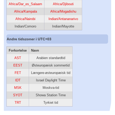
Africa/Dar_es_Salaam
Africa/Djibouti
Africa/Kampala
Africa/Mogadishu
Africa/Nairobi
Indian/Antananarivo
Indian/Comoro
Indian/Mayotte
Andre tidszoner i UTC+03
Forkortelse
Navn
AST
Arabien standardtid
EEST
Østeuropæisk sommertid
FET
Længere-østeuropæisk tid
IDT
Israel Daylight Time
MSK
Moskva-tid
SYOT
Showa Station Time
TRT
Tyrkiet tid