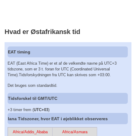
Hvad er Østafrikansk tid
EAT timing
EAT (East Africa Time) er et af de velkendte navne på UTC+3
tidszone, som er 3 t. foran for UTC (Coordinated Universal
Time).Tidsforskydningen fra UTC kan skrives som +03:00.
Det bruges som standardtid.
Tidsforskel til GMT/UTC
+3 timer frem (
UTC+03
)
Iana Tidszoner, hvor EAT i øjeblikket observeres
Africa/Addis_Ababa
Africa/Asmara