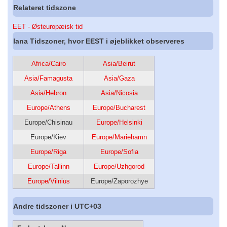
Relateret tidszone
EET - Østeuropæisk tid
Iana Tidszoner, hvor EEST i øjeblikket observeres
Africa/Cairo
Asia/Beirut
Asia/Famagusta
Asia/Gaza
Asia/Hebron
Asia/Nicosia
Europe/Athens
Europe/Bucharest
Europe/Chisinau
Europe/Helsinki
Europe/Kiev
Europe/Mariehamn
Europe/Riga
Europe/Sofia
Europe/Tallinn
Europe/Uzhgorod
Europe/Vilnius
Europe/Zaporozhye
Andre tidszoner i UTC+03