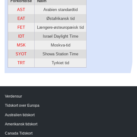
Forkortelse
Navn
AST
Arabien standardtid
EAT
Østafrikansk tid
FET
Længere-østeuropæisk tid
IDT
Israel Daylight Time
MSK
Moskva-tid
SYOT
Showa Station Time
TRT
Tyrkiet tid
Verdensur
Tidskort over Europa
Australien tidskort
Amerikansk tidskort
Canada Tidskort