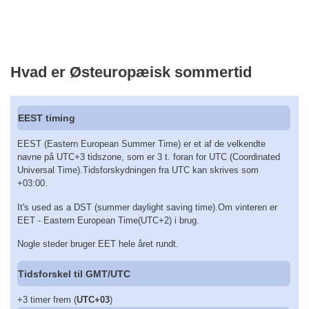
Hvad er Østeuropæisk sommertid
EEST timing
EEST (Eastern European Summer Time) er et af de velkendte
navne på UTC+3 tidszone, som er 3 t. foran for UTC (Coordinated
Universal Time).Tidsforskydningen fra UTC kan skrives som
+03:00.
It's used as a DST (summer daylight saving time).Om vinteren er
EET - Eastern European Time(UTC+2) i brug.
Nogle steder bruger EET hele året rundt.
Tidsforskel til GMT/UTC
+3 timer frem (
UTC+03
)