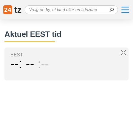
tz
24
Aktuel EEST tid
EEST
--
--
--