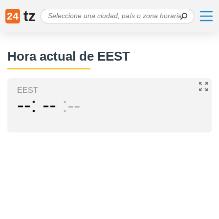
tz
24
Hora actual de EEST
EEST
--
--
--