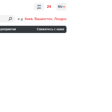
am
24
RU
pm
e.g.
Киев
,
Вашингтон
,
Лондон
ероприятия
Свяжитесь с нами