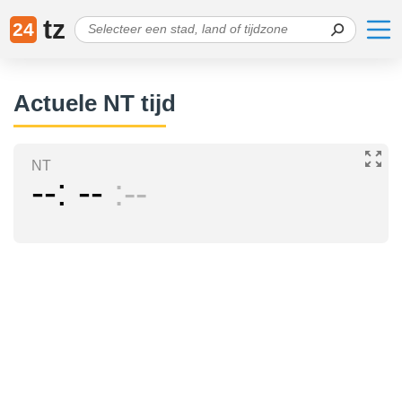
tz
24
Actuele NT tijd
NT
--
--
--