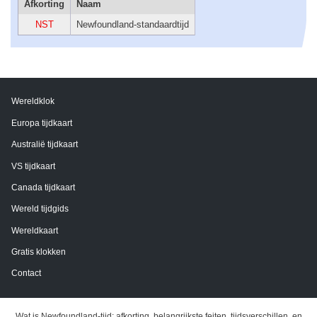
Afkorting
Naam
NST
Newfoundland-standaardtijd
Wereldklok
Europa tijdkaart
Australië tijdkaart
VS tijdkaart
Canada tijdkaart
Wereld tijdgids
Wereldkaart
Gratis klokken
Contact
Wat is Newfoundland-tijd: afkorting, belangrijkste feiten, tijdsverschillen, en