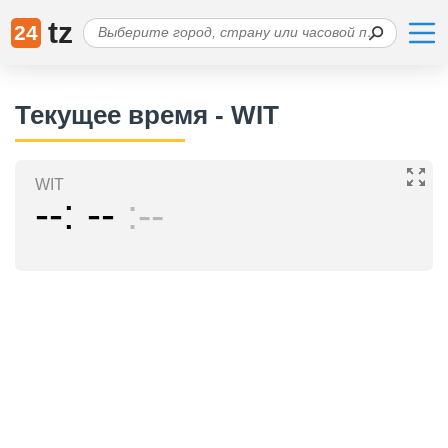
tz
24
Текущее время - WIT
WIT
--
--
--