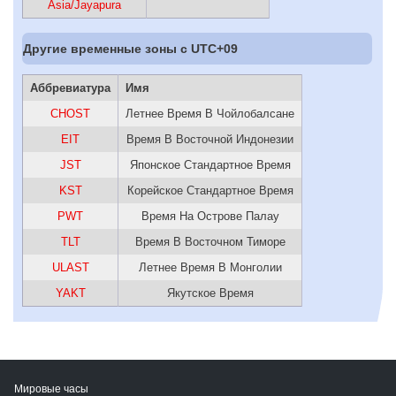
Asia/Jayapura
Другие временные зоны c UTC+09
Аббревиатура
Имя
CHOST
Летнее Время В Чойлобалсане
EIT
Время В Восточной Индонезии
JST
Японское Стандартное Время
KST
Корейское Стандартное Время
PWT
Время На Острове Палау
TLT
Время В Восточном Тиморе
ULAST
Летнее Время В Монголии
YAKT
Якутское Время
Мировые часы