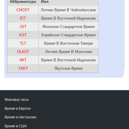
Аббревиатура
Имя
CHOST
Летнее Время В Чойлобалсане
EIT
Время В Восточной Индонезии
JST
Японское Стандартное Время
KST
Корейское Стандартное Время
TLT
Время В Восточном Тиморе
ULAST
Летнее Время В Монголии
WIT
Время В Восточной Индонезии
YAKT
Якутское Время
Мировые часы
Время в Европе
Время в Австралии
Время в США