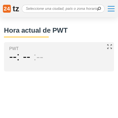
tz
24
Hora actual de PWT
PWT
--
--
--