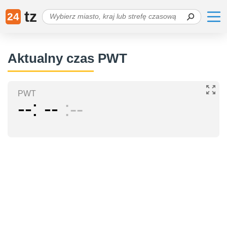
tz
24
Aktualny czas PWT
PWT
--
--
--