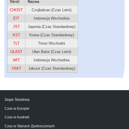
Skrót
Nazwa
CHOST
Czojbalsan (Czas Letni)
EIT
Indonezja Wschodnia
JST
Japonia (Czas Standardowy)
KST
Korea (Czas Standardowy)
TLT
Timor Wschodni
ULAST
Ułan Bator (Czas Letni)
WIT
Indonezja Wschodnia
YAKT
Jakuck (Czas Standardowy)
Zegar Światowy
Czas w Europie
Czas w Australii
Czas w Stanach Zjednoczonych