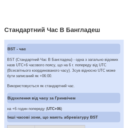
Стандартний Час В Бангладеш
BST - час
BST (Стандартний Час В Бангладеш) - одна з загально відомих
назв UTC+6 часового поясу, що на 6 г. попереду від UTC
(Всесвітнього координованого часу). Зсув відносно UTC може
бути записаний як +06:00.
Використовується як стандартний час.
Відхилення від часу за Гринвічем
на +6 годин попереду (
UTC+06
)
Інші часові зони, що мають абревіатуру BST