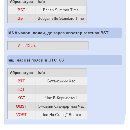
Абревіатура
Ім'я
BST
British Summer Time
BST
Bougainville Standard Time
IANA часові пояси, де зараз спостерігається BST
Asia/Dhaka
Інші часові пояси в UTC+06
Абревіатура
Ім'я
BTT
Бутанський Час
IOT
KGT
Час В Киргизстані
OMST
Омський Стандартний Час
VOST
Час На Станції Восток