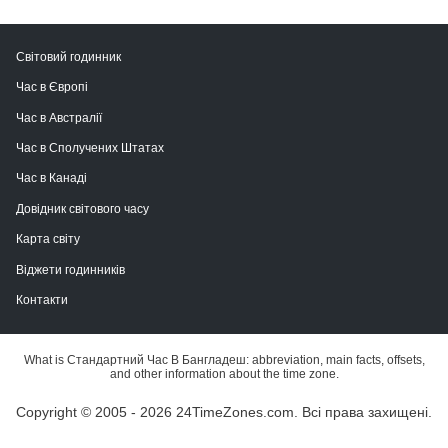
Світовий годинник
Час в Європі
Час в Австралії
Час в Сполучених Штатах
Час в Канаді
Довідник світового часу
Карта світу
Віджети годинників
Контакти
What is Стандартний Час В Бангладеш: abbreviation, main facts, offsets,
and other information about the time zone.
Copyright © 2005 - 2026 24TimeZones.com.
Всі права захищені.