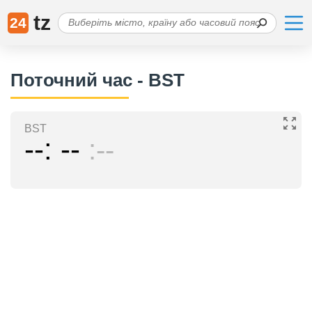
tz
24
Поточний час - BST
BST
--
--
--