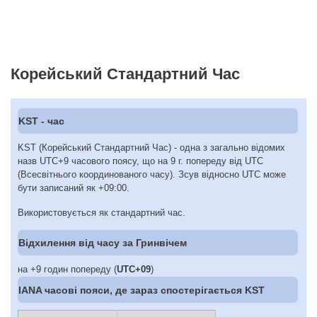
Корейський Стандартний Час
KST - час
KST (Корейський Стандартний Час) - одна з загально відомих
назв UTC+9 часового поясу, що на 9 г. попереду від UTC
(Всесвітнього координованого часу). Зсув відносно UTC може
бути записаний як +09:00.
Використовується як стандартний час.
Відхилення від часу за Гринвічем
на +9 годин попереду (
UTC+09
)
IANA часові пояси, де зараз спостерігається KST