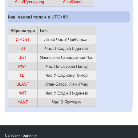
Asia/Pyongyang
Asia/Seoul
Інші часові пояси в UTC+09
Абревіатура
Ім'я
CHOST
Літній Час У Чойбалсані
EIT
Час В Східній Індонезії
JST
Японський Стандартний Час
PWT
Час На Острові Палау
TLT
Час У Східному Тиморі
ULAST
Улан-Батор, Літній Час
WIT
Час У Східній Індонезії
YAKT
Час В Якутську
Світовий годинник