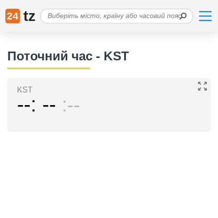
tz
24
Поточний час - KST
KST
--
--
--