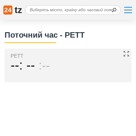
tz
24
Поточний час - PETT
PETT
--
--
--