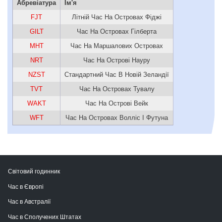
Абревіатура
Ім'я
FJT
Літній Час На Островах Фіджі
GILT
Час На Островах Гілберта
MHT
Час На Маршалових Островах
NRT
Час На Острові Науру
NZST
Стандартний Час В Новій Зеландії
TVT
Час На Островах Тувалу
WAKT
Час На Острові Вейк
WFT
Час На Островах Волліс І Футуна
Світовий годинник
Час в Європі
Час в Австралії
Час в Сполучених Штатах