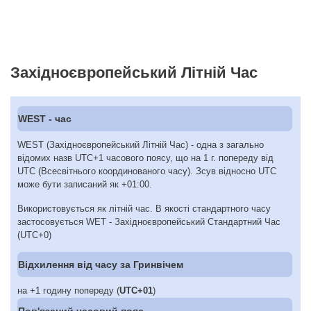
Західноєвропейський Літній Час
WEST - час
WEST (Західноєвропейський Літній Час) - одна з загально
відомих назв UTC+1 часового поясу, що на 1 г. попереду від
UTC (Всесвітнього координованого часу). Зсув відносно UTC
може бути записаний як +01:00.
Використовується як літній час. В якості стандартного часу
застосовується WET - Західноєвропейський Стандартний Час
(UTC+0)
Відхилення від часу за Гринвічем
на +1 годину попереду (
UTC+01
)
Пов'язаний часовий пояс