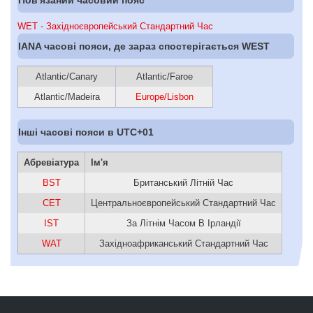
WET - Західноєвропейський Стандартний Час
IANA часові пояси, де зараз спостерігається WEST
Atlantic/Canary
Atlantic/Faroe
Atlantic/Madeira
Europe/Lisbon
Інші часові пояси в UTC+01
Абревіатура
Ім'я
BST
Британський Літній Час
CET
Центральноєвропейський Стандартний Час
IST
За Літнім Часом В Ірландії
WAT
Західноафриканський Стандартний Час