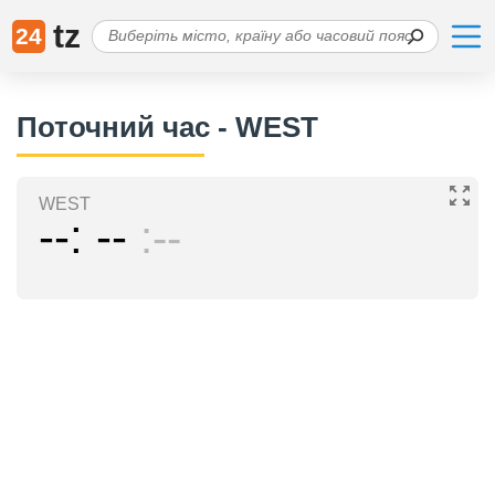
tz
24
Поточний час - WEST
WEST
--
--
--