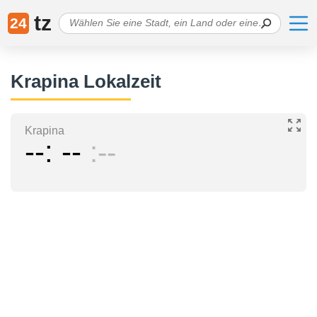
tz
24
Krapina Lokalzeit
Krapina
--
--
--