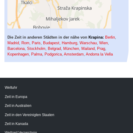
Die Zeit in anderen Städten in der nähe von
Krapina
:
Berlin
,
Madrid
,
Rom
,
Paris
,
Budapest
,
Hamburg
,
Warschau
,
Wien
,
Barcelona
,
Stockholm
,
Belgrad
,
München
,
Mailand
,
Prag
,
Kopenhagen
,
Palma
,
Podgorica
,
Amsterdam
,
Andorra la Vella
Weltuhr
Zeit in Europa
Zeit in Australien
Zeit in den Vereinigten Staaten
Zeit in Kanada
Weltzeit Verzeichnis