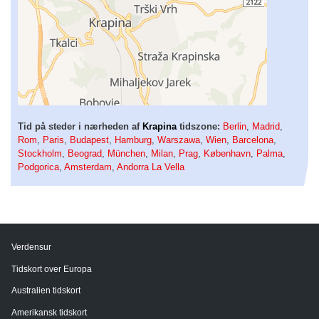
Tid på steder i nærheden af
Krapina
tidszone:
Berlin
,
Madrid
,
Rom
,
Paris
,
Budapest
,
Hamburg
,
Warszawa
,
Wien
,
Barcelona
,
Stockholm
,
Beograd
,
München
,
Milan
,
Prag
,
København
,
Palma
,
Podgorica
,
Amsterdam
,
Andorra La Vella
Verdensur
Tidskort over Europa
Australien tidskort
Amerikansk tidskort