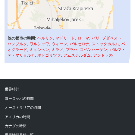
他の都市の時間:
ベルリン
,
マドリード
,
ローマ
,
パリ
,
ブダペスト
,
ハンブルク
,
ワルシャワ
,
ウィーン
,
バルセロナ
,
ストックホルム
,
ベ
オグラード
,
ミュンヘン
,
ミラノ
,
プラハ
,
コペンハーゲン
,
パルマ・
デ・マリョルカ
,
ポドゴリツァ
,
アムステルダム
,
アンドラの
世界時計
ヨーロッパの時間
オーストラリアの時間
アメリカの時間
カナダの時間