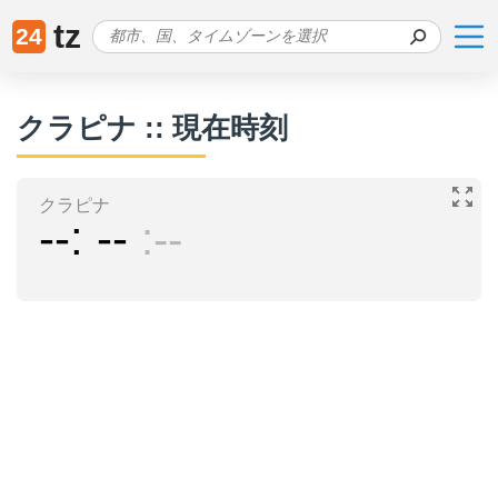
tz
24
クラピナ :: 現在時刻
クラピナ
--
--
--