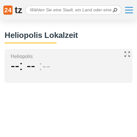
tz
24
Heliopolis Lokalzeit
Heliopolis
--
--
--