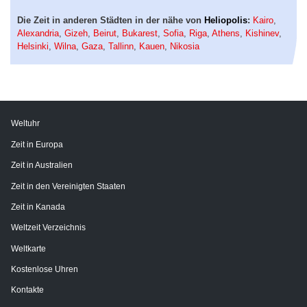
Die Zeit in anderen Städten in der nähe von
Heliopolis
:
Kairo
,
Alexandria
,
Gizeh
,
Beirut
,
Bukarest
,
Sofia
,
Riga
,
Athens
,
Kishinev
,
Helsinki
,
Wilna
,
Gaza
,
Tallinn
,
Kauen
,
Nikosia
Weltuhr
Zeit in Europa
Zeit in Australien
Zeit in den Vereinigten Staaten
Zeit in Kanada
Weltzeit Verzeichnis
Weltkarte
Kostenlose Uhren
Kontakte