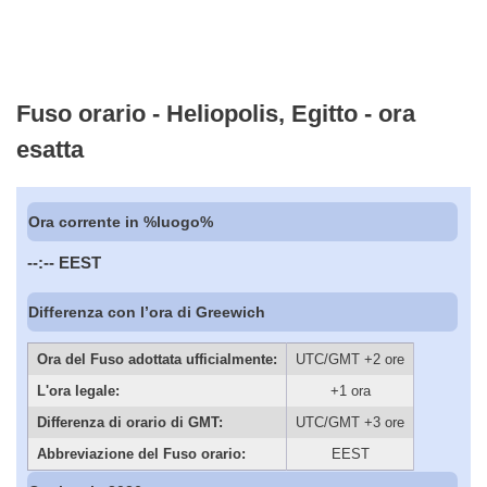
Fuso orario - Heliopolis, Egitto - ora
esatta
Ora corrente in %luogo%
--:--
EEST
Differenza con l’ora di Greewich
Ora del Fuso adottata ufficialmente:
UTC/GMT +2 ore
L'ora legale:
+1 ora
Differenza di orario di GMT:
UTC/GMT +3 ore
Abbreviazione del Fuso orario:
EEST