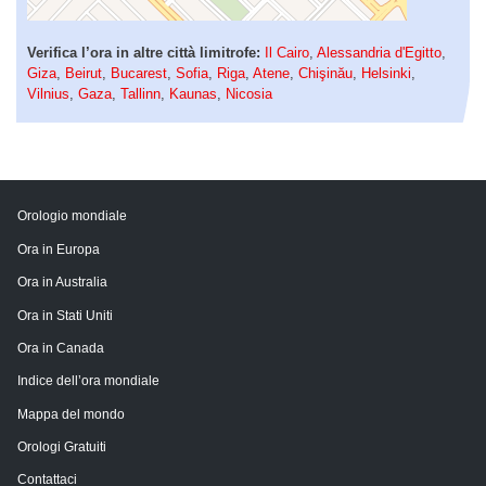
Verifica l’ora in altre città limitrofe:
Il Cairo
,
Alessandria d'Egitto
,
Giza
,
Beirut
,
Bucarest
,
Sofia
,
Riga
,
Atene
,
Chişinău
,
Helsinki
,
Vilnius
,
Gaza
,
Tallinn
,
Kaunas
,
Nicosia
Orologio mondiale
Ora in Europa
Ora in Australia
Ora in Stati Uniti
Ora in Canada
Indice dell’ora mondiale
Mappa del mondo
Orologi Gratuiti
Contattaci