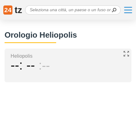
tz
24
Orologio Heliopolis
Heliopolis
--
--
--