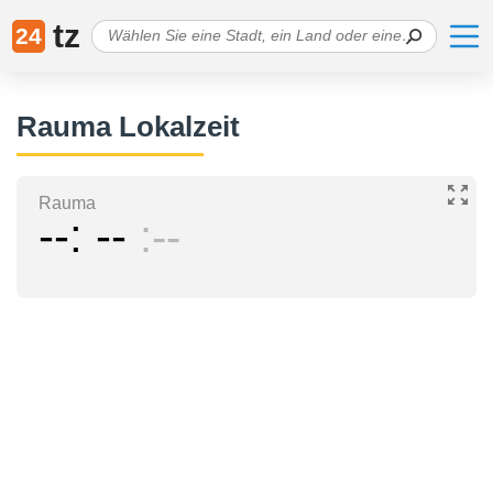
tz
24
Rauma Lokalzeit
Rauma
--
--
--