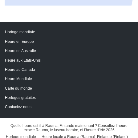
Horloge mondiale
Heure en Europe
Heure en Australie
Heure aux Etats-Unis
Heure au Canada
Heure Mondiale
Carte du monde
Horloges gratuites
Contactez-nous
Quelle heure est-il à Rauma, Finlande maintenant ? Consultez l’heure
exacte Rauma, le fuseau horaire, et l‘heure d’été 2026
Horloge mondiale — Heure locale à Rauma (Rauma), Finlande (Finland) —