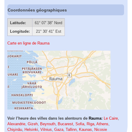
Coordonnées géographiques
Latitude:
61° 07′ 38″ Nord
Longitude:
21° 30′ 41″ Est
Carte en ligne de Rauma
Voir l’heure des villes dans les alentours de
Rauma
:
Le Caire
,
Alexandrie
,
Gizeh
,
Beyrouth
,
Bucarest
,
Sofia
,
Riga
,
Athens
,
Chişinău
,
Helsinki
,
Vilnius
,
Gaza
,
Tallinn
,
Kaunas
,
Nicosie