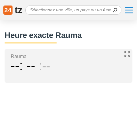
tz
24
Heure exacte Rauma
Rauma
--
--
--