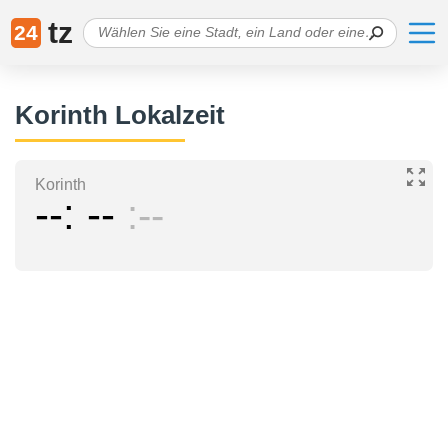
tz
24
Korinth Lokalzeit
Korinth
--
--
--