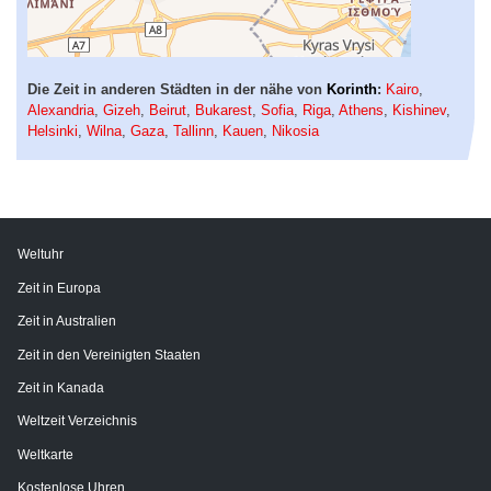
Die Zeit in anderen Städten in der nähe von
Korinth
:
Kairo
,
Alexandria
,
Gizeh
,
Beirut
,
Bukarest
,
Sofia
,
Riga
,
Athens
,
Kishinev
,
Helsinki
,
Wilna
,
Gaza
,
Tallinn
,
Kauen
,
Nikosia
Weltuhr
Zeit in Europa
Zeit in Australien
Zeit in den Vereinigten Staaten
Zeit in Kanada
Weltzeit Verzeichnis
Weltkarte
Kostenlose Uhren