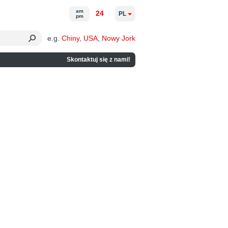
am
24
PL
pm
e.g.
Chiny
,
USA
,
Nowy Jork
Skontaktuj się z nami!