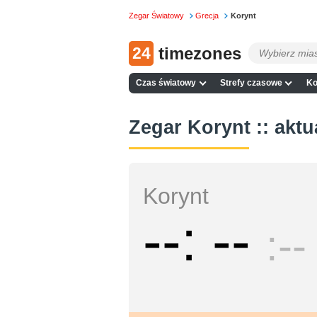
Zegar Światowy
Grecja
Korynt
24
timezones
Czas światowy
Strefy czasowe
Ko
Zegar Korynt :: aktu
Korynt
--
--
--