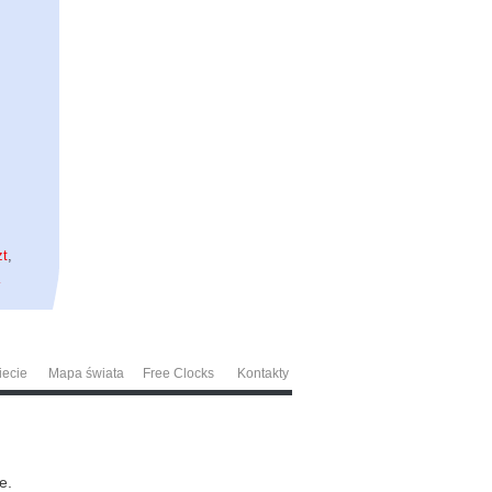
zt
,
a
iecie
Mapa świata
Free Clocks
Kontakty
e.