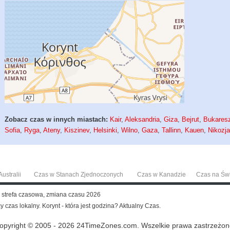
Zobacz czas w innych miastach:
Kair
,
Aleksandria
,
Giza
,
Bejrut
,
Bukares
Sofia
,
Ryga
,
Ateny
,
Kiszinev
,
Helsinki
,
Wilno
,
Gaza
,
Tallinn
,
Kauen
,
Nikozj
ustralii
Czas w Stanach Zjednoczonych
Czas w Kanadzie
Czas na Św
t, strefa czasowa, zmiana czasu 2026
y czas lokalny. Korynt - która jest godzina? Aktualny Czas.
opyright © 2005 - 2026 24TimeZones.com.
Wszelkie prawa zastrzeżon