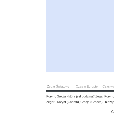
Zegar Światowy
Czas w Europie
Czas w A
Korynt, Grecja - która jest godzina? Zegar Koryn
Zegar - Korynt (Corinth), Grecja (Greece) - bieżąc
C