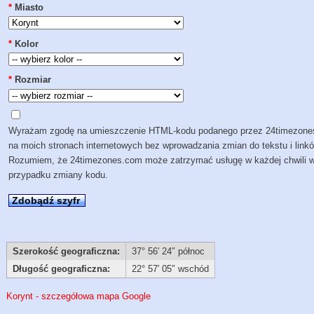
*
Miasto
*
Kolor
*
Rozmiar
Wyrażam zgodę na umieszczenie HTML-kodu podanego przez 24timezon
na moich stronach internetowych bez wprowadzania zmian do tekstu i link
Rozumiem, że 24timezones.com może zatrzymać usługę w każdej chwili 
przypadku zmiany kodu.
Zdobądź szyfr
Szerokość geograficzna:
37° 56′ 24″ północ
Długość geograficzna:
22° 57′ 05″ wschód
Korynt - szczegółowa mapa Google