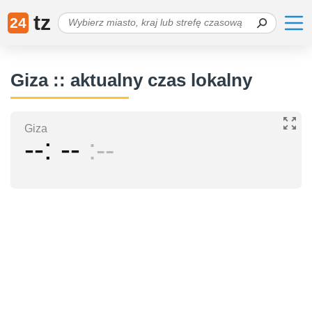
tz
24
Giza :: aktualny czas lokalny
Giza
--
--
--