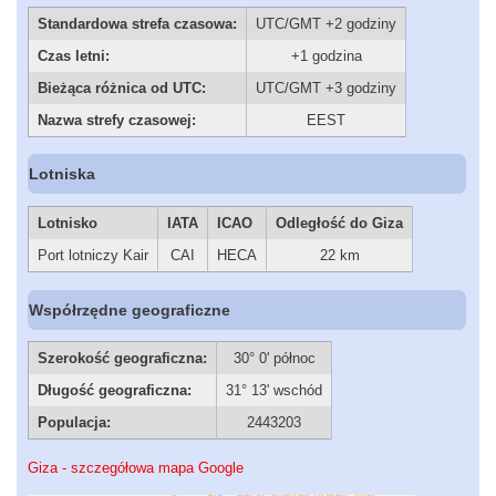
Standardowa strefa czasowa:
UTC/GMT +2 godziny
Czas letni:
+1 godzina
Bieżąca różnica od UTC:
UTC/GMT +3 godziny
Nazwa strefy czasowej:
EEST
Lotniska
Lotnisko
IATA
ICAO
Odległość do Giza
Port lotniczy Kair
CAI
HECA
22 km
Współrzędne geograficzne
Szerokość geograficzna:
30° 0' północ
Długość geograficzna:
31° 13' wschód
Populacja:
2443203
Giza - szczegółowa mapa Google