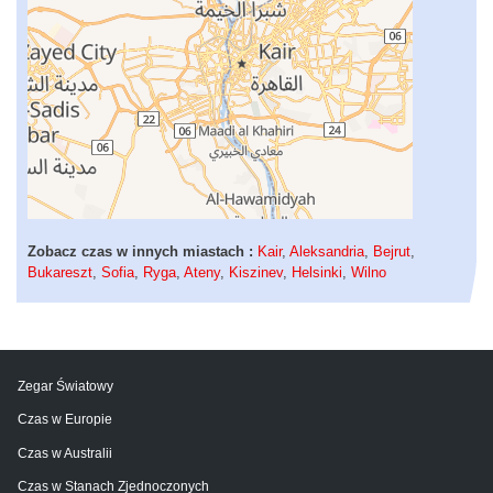
Zobacz czas w innych miastach :
Kair
,
Aleksandria
,
Bejrut
,
Bukareszt
,
Sofia
,
Ryga
,
Ateny
,
Kiszinev
,
Helsinki
,
Wilno
Zegar Światowy
Czas w Europie
Czas w Australii
Czas w Stanach Zjednoczonych