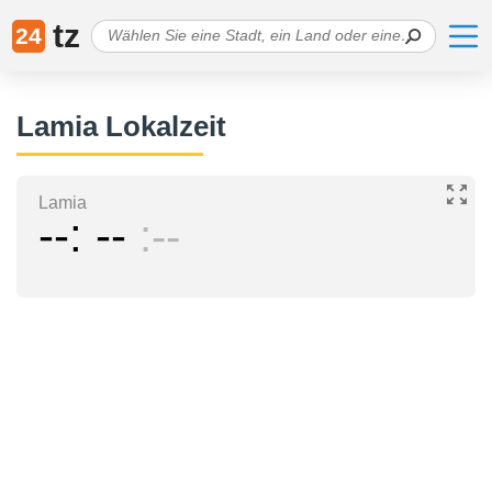
tz
24
Lamia Lokalzeit
Lamia
--
--
--