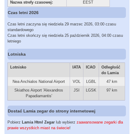
Nazwa strefy czasowej:
EEST
Czas letni 2026
Czas letni zaczyna się niedziela 29 marzec 2026, 03:00 czasu
standardowego
Czas letni skończy się niedziela 25 październik 2026, 04:00 czasu
letniego
Lotniska
Lotnisko
IATA
ICAO
Odległość
do Lamia
Nea Anchialos National Airport
VOL
LGBL
47 km
Skiathos Airport 'Alexandros
JSI
LGSK
97 km
Papadiamantis'
Dostać Lamia zegar do strony internetowej
Pobierz
Lamia Html Zegar
lub wybierz
zaawansowane zegarki dla
prawie wszystkich miast na świecie
!