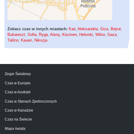
Zobacz czas w innych miastach:
Kair
,
Aleksandria
,
Giza
,
Bejrut
,
Bukareszt
,
Sofia
,
Ryga
,
Ateny
,
Kiszinev
,
Helsinki
,
Wilno
,
Gaza
,
Tallinn
,
Kauen
,
Nikozja
Zegar Światowy
Czas w Europie
Czas w Australii
Czas w Stanach Zjednoczonych
Czas w Kanadzie
Czas na Świecie
Mapa świata