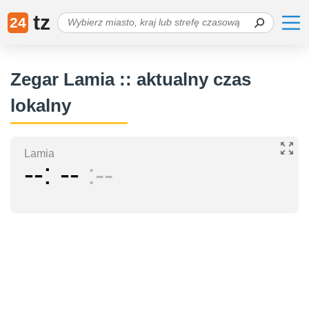
tz
24
Zegar Lamia :: aktualny czas
lokalny
Lamia
--
--
--