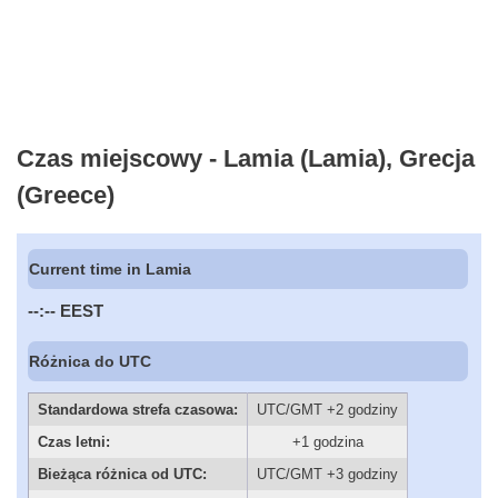
Czas miejscowy - Lamia (Lamia), Grecja
(Greece)
Current time in Lamia
--:--
EEST
Różnica do UTC
Standardowa strefa czasowa:
UTC/GMT +2 godziny
Czas letni:
+1 godzina
Bieżąca różnica od UTC:
UTC/GMT +3 godziny