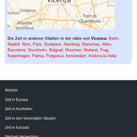
Die Zeit in anderen Städten in der nähe von
Vicenza
:
Berlin
,
Madrid
,
Rom
,
Paris
,
Budapest
,
Hamburg
,
Warschau
,
Wien
,
Barcelona
,
Stockholm
,
Belgrad
,
München
,
Mailand
,
Prag
,
Kopenhagen
,
Palma
,
Podgorica
,
Amsterdam
,
Andorra la Vella
Weltuhr
Zeit in Europa
Zeit in Australien
Zeit in den Vereinigten Staaten
Zeit in Kanada
Weltzeit Verzeichnis