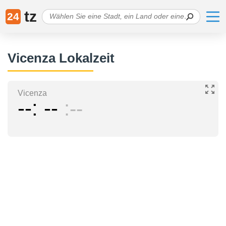
tz
24
Vicenza Lokalzeit
Vicenza
--
--
--