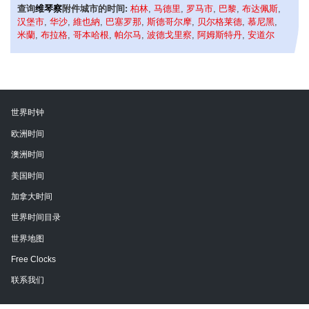
查询
维琴察
附件城市的时间:
柏林
,
马德里
,
罗马市
,
巴黎
,
布达佩斯
,
汉堡市
,
华沙
,
維也納
,
巴塞罗那
,
斯德哥尔摩
,
贝尔格莱德
,
慕尼黑
,
米蘭
,
布拉格
,
哥本哈根
,
帕尔马
,
波德戈里察
,
阿姆斯特丹
,
安道尔
世界时钟
欧洲时间
澳洲时间
美国时间
加拿大时间
世界时间目录
世界地图
Free Clocks
联系我们