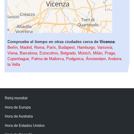
Compruebe el tiempo en otras ciudades cerca de
Vicenza
:
Berlín
,
Madrid
,
Roma
,
París
,
Budapest
,
Hamburgo
,
Varsovia
,
Viena
,
Barcelona
,
Estocolmo
,
Belgrado
,
Múnich
,
Milán
,
Praga
,
Copenhague
,
Palma de Mallorca
,
Podgorica
,
Ámsterdam
,
Andorra
la Vella
Reloj mundial
Hora de Europa
Hora de Australia
Hora de Estados Unidos