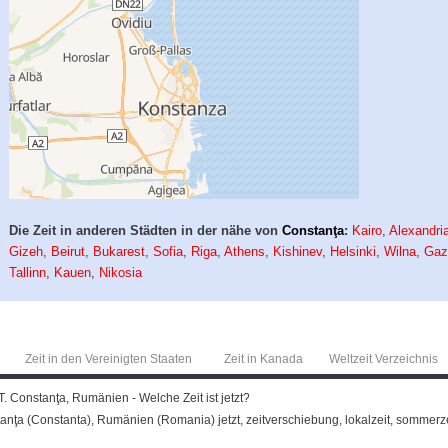
Die Zeit in anderen Städten in der nähe von
Constanţa
:
Kairo
,
Alexandri
Gizeh
,
Beirut
,
Bukarest
,
Sofia
,
Riga
,
Athens
,
Kishinev
,
Helsinki
,
Wilna
,
Gaz
Tallinn
,
Kauen
,
Nikosia
Zeit in den Vereinigten Staaten
Zeit in Kanada
Weltzeit Verzeichnis
T. Constanţa, Rumänien - Welche Zeit ist jetzt?
tanţa (Constanta), Rumänien (Romania) jetzt, zeitverschiebung, lokalzeit, sommerzei