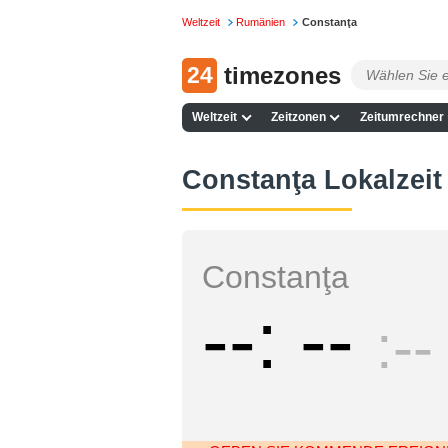
Weltzeit
Rumänien
Constanţa
24
timezones
Weltzeit
Zeitzonen
Zeitumrechner
Constanţa Lokalzeit
Constanţa
--
--
--