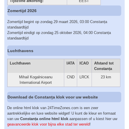
Tijdzone afkorting:
EEST
Zomertijd 2026
Zomertijd begint op zondag 29 maart 2026, 03:00 Constanța
standaardtijd
Zomertijd eindigt op zondag 25 oktober 2026, 04:00 Constanța
standaardtijd
Luchthavens
Luchthaven
IATA
ICAO
Afstand tot
Constanța
Mihail Kogalniceanu
CND
LRCK
23 km
International Airport
Download de Constanța klok voor uw website
De online html klok van 24TimeZones.com is een zeer
aantrekkelijke en luxe website widget! U kunt de kleur en formaat
van uw
Constanța online html klok
aanpassen of u kiest hier uw
geavanceerde klok voor bijna elke stad ter wereld
!