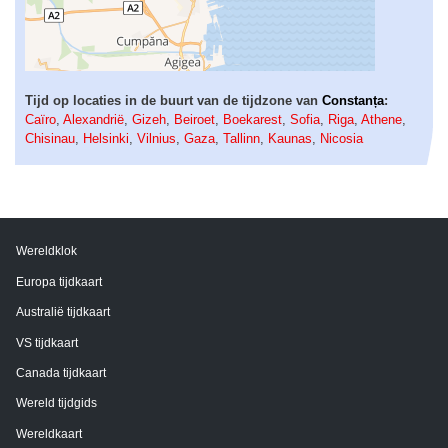
Tijd op locaties in de buurt van de tijdzone van
Constanța
:
Caïro
,
Alexandrië
,
Gizeh
,
Beiroet
,
Boekarest
,
Sofia
,
Riga
,
Athene
,
Chisinau
,
Helsinki
,
Vilnius
,
Gaza
,
Tallinn
,
Kaunas
,
Nicosia
Wereldklok
Europa tijdkaart
Australië tijdkaart
VS tijdkaart
Canada tijdkaart
Wereld tijdgids
Wereldkaart