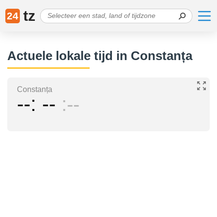
tz
24
Actuele lokale tijd in Constanța
Constanța
--
--
--