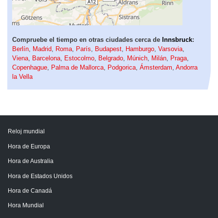
Compruebe el tiempo en otras ciudades cerca de
Innsbruck
:
Berlín
,
Madrid
,
Roma
,
París
,
Budapest
,
Hamburgo
,
Varsovia
,
Viena
,
Barcelona
,
Estocolmo
,
Belgrado
,
Múnich
,
Milán
,
Praga
,
Copenhague
,
Palma de Mallorca
,
Podgorica
,
Ámsterdam
,
Andorra
la Vella
Reloj mundial
Hora de Europa
Hora de Australia
Hora de Estados Unidos
Hora de Canadá
Hora Mundial