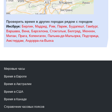
Проверить время в других городах рядом с городом
Инсбрук
:
Берлин
,
Мадрид
,
Рим
,
Париж
,
Будапешт
,
Гамбург
,
Варшава
,
Вена
,
Барселона
,
Стокгольм
,
Белград
,
Мюнхен
,
Милан
,
Прага
,
Копенгаген
,
Пальма-де-Мальорка
,
Подгорица
,
Амстердам
,
Андорра-ла-Вьеха
Мировые часы
Время в Европе
Время в Австралии
Время в США
Время в Канаде
Справочник часовых поясов