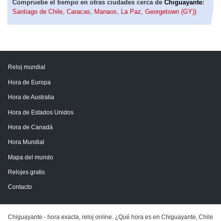
Compruebe el tiempo en otras ciudades cerca de
Chiguayante
:
Santiago de Chile
,
Caracas
,
Manaos
,
La Paz
,
Georgetown (GY))
Reloj mundial
Hora de Europa
Hora de Australia
Hora de Estados Unidos
Hora de Canadá
Hora Mundial
Mapa del mundo
Relojes gratis
Contacto
Chiguayante - hora exacta, reloj online. ¿Qué hora es en Chiguayante, Chile